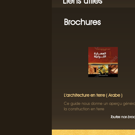
Liens utiles
Brochures
L'architecture en terre ( Arabe )
Ce guide nous donne un aperçu général
la construction en terre
Toutes nos bro