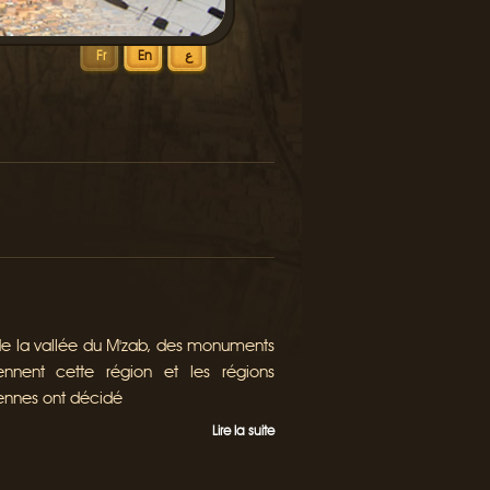
ع
En
Fr
e la vallée du M'zab, des monuments
iennent cette région et les régions
riennes ont décidé
Lire la suite