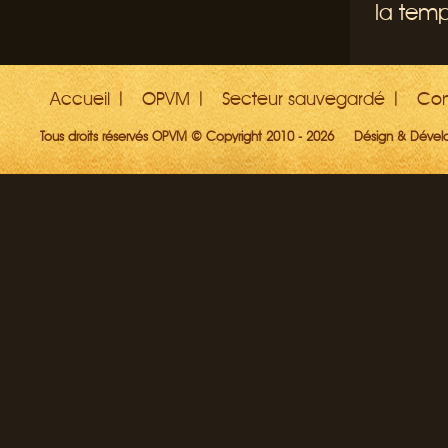
la temp
Accueil
OPVM
Secteur sauvegardé
Con
Tous droits réservés OPVM © Copyright 2010 - 2026
Désign & Déve