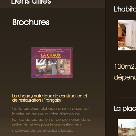
Liens utiles
L'habit
Brochures
100m2,
dépend
La chaux ,materiaux de construction et
de restauration (Français)
La pla
Cette brochure élaborée dans le cadre de
la mise en oeuvre du plan d'action de
l'Office de protection et de promotion de la
vallée du M'zab pour la valorisation des
matériaux de constructions locaux.