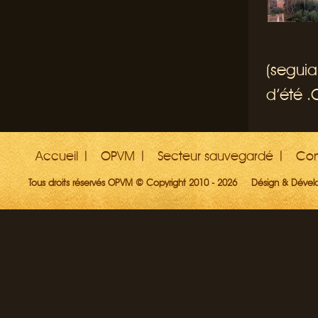
(segui
d’été .O
Accueil
OPVM
Secteur sauvegardé
Con
Tous droits réservés OPVM © Copyright 2010 - 2026
Désign & Déve