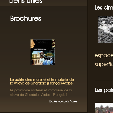
Liens utiles
Les cim
Brochures
espace
superfic
Le patrimoine materiel et immateriel de
la wilaya de Ghardaia (Français-Arabe)
Les pa
Le patrimoine matériel et immatériel de la
wilaya de Ghardaia ( Arabe - Français )
Toutes nos brochures