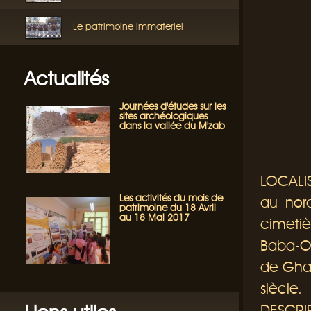
Le patrimoine immateriel
Actualités
Journées d'études sur les
sites archéologiques
dans la vallée du M'zab
LOCALIS
Les activités du mois de
au nor
patrimoine du 18 Avril
au 18 Mai 2017
cimetiè
Baba-O
de Ghar
siècle.
DESCRIP