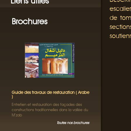
Liens utiles
escalie
de tomb
Brochures
sectio
soutien
Guide des travaux de restauration ( Arabe
)
Entretien et restauration des façades des
constructions traditionnelles dans la vallée du
M’zab
Toutes nos brochures