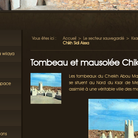
Vous êtes ici :
Accueil
>
Le secteur sauvegardé
>
Ksa
Chikh Sidi Aissa
a wilaya
Tombeau et mausolée Chikh
Les tombeaux du Cheikh Abou Mahdi
se situent au Nord du Ksar de Mel
éspace
assimilé à une véritable ville des mo
ions