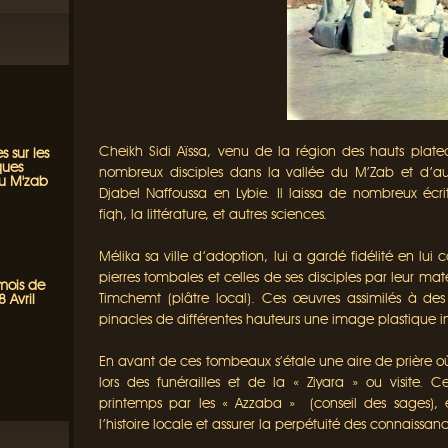
Cheikh Sidi Aïssa, venu de la région des hauts plate
s sur les
ques
nombreux disciples dans la vallée du M’Zab et d’au
du M'zab
Djabel Naffoussa en Lybie. Il laissa de nombreux éc
fiqh, la littérature, et autres sciences.
Mélika sa ville d’adoption, lui a gardé fidélité en lui
pierres tombales et celles de ses disciples par leur maté
 mois de
Timchemt (plâtre local). Ces œuvres assimilés à des sc
 Avril
pinacles de différentes hauteurs une image plastique in
En avant de ces tombeaux s’étale une aire de prière où
lors des funérailles et de la « Ziyara » ou visite. 
printemps par les « Azzaba » (conseil des sages), e
l’histoire locale et assurer la perpétuité des connaissa