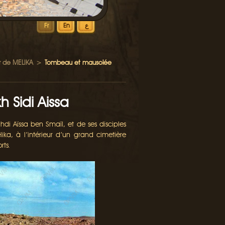
ع
En
Fr
r de MELIKA
>
Tombeau et mausolée
 Sidi Aissa
 Aïssa ben Smaïl, et de ses disciples
ika, à l’intérieur d’un grand cimetière
rts.