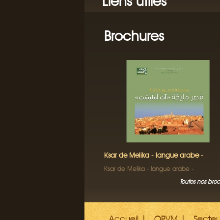
Liens utiles
Brochures
Ksar de Melika - langue arabe -
Ksar de Melika - langue arabe -
Toutes nos bro
Accueil
OPVM
Secte