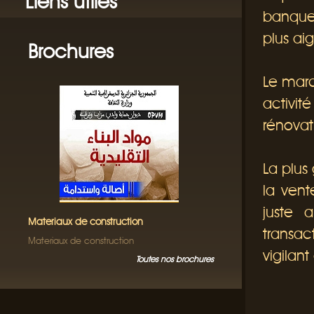
Liens utiles
banquet
plus aig
Brochures
Le marc
activit
rénovat
La plus
la vent
juste 
Materiaux de construction
transa
Materiaux de construction
vigilan
Toutes nos brochures