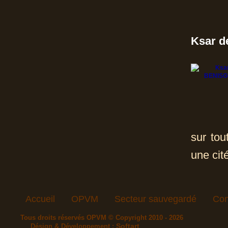
Ksar 
sur tou
une cité
Accueil
OPVM
Secteur sauvegardé
Con
Tous droits réservés OPVM © Copyright 2010 - 2026
Softart
Désign & Développement :