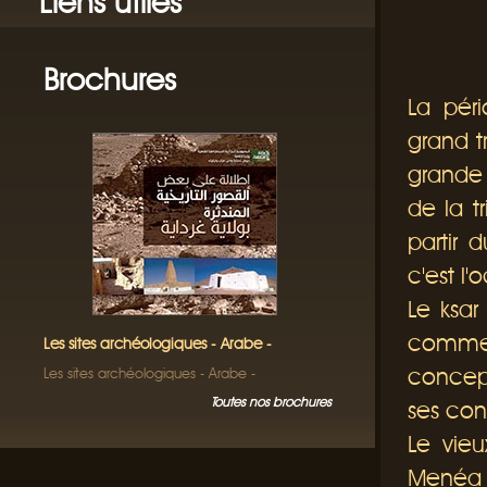
Liens utiles
Brochures
La péri
grand t
grande 
de la t
partir 
c'est l
Le ksar
comme
Les sites archéologiques - Arabe -
concep
Les sites archéologiques - Arabe -
Toutes nos brochures
ses con
Le vieu
Menéa e