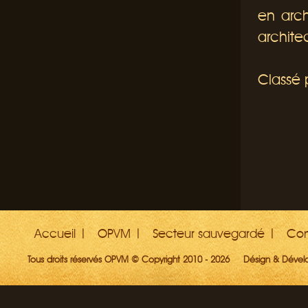
en arch
archite
Classé 
Accueil
OPVM
Secteur sauvegardé
Con
Tous droits réservés OPVM © Copyright 2010 - 2026
Désign & Déve