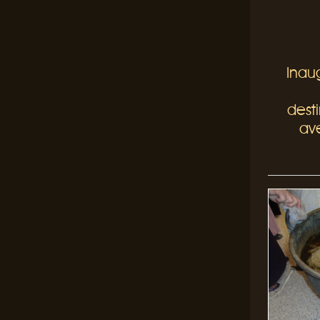
Inau
desti
av