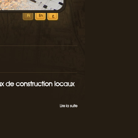
ع
En
Fr
ux de construction locaux
Lire la suite