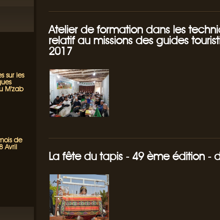
Atelier de formation dans les techniq
relatif au missions des guides touris
2017
s sur les
ques
du M'zab
 mois de
 Avril
La fête du tapis - 49 ème édition -