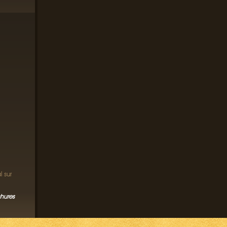
 sur
chures