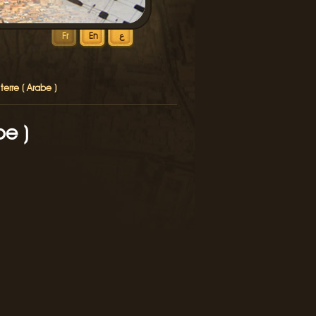
ع
En
Fr
terre ( Arabe )
be )