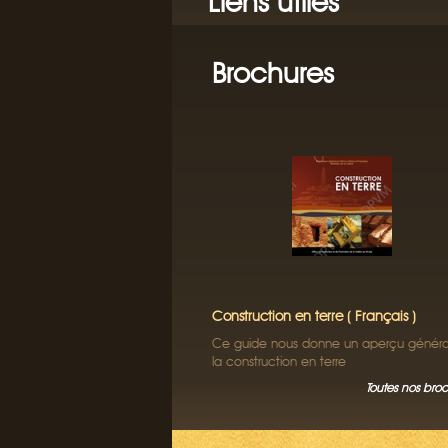
Liens utiles
Brochures
Construction en terre ( Français )
Ce guide nous donne un aperçu général
la construction en terre
Toutes nos bro