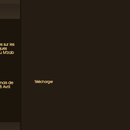
s sur les
ques
du M'zab
Télécharger
 mois de
 Avril