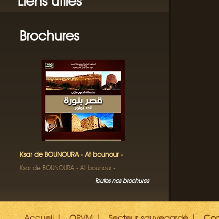
Liens utiles
Brochures
Ksar de BOUNOURA - At bounour -
Ksar de BOUNOURA - At bounour -
Toutes nos brochures
Accueil
OPVM
Secteur sauvegardé
Con