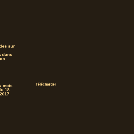
des sur
s dans
zab
Télécharger
du mois
du 18
 2017