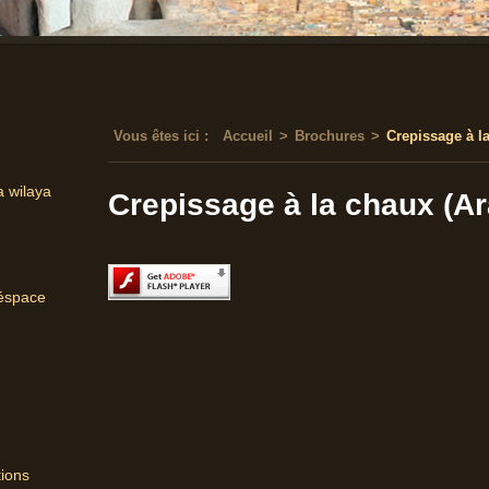
Vous êtes ici :
Accueil
>
Brochures
>
Crepissage à l
a wilaya
Crepissage à la chaux (A
'éspace
tions