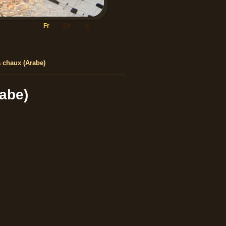
ع
En
Fr
a chaux (Arabe)
rabe)