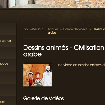
Vous êtes ici :
Accueil
>
Galerie de vidéos
>
Dessins a
arabe
a wilaya
Dessins animés - Civilisatio
arabe
éspace
une vidéo en dessins animés d
Galerie de vidéos
ions