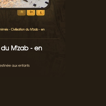
ع
En
Fr
nimés - Civilisation du M'zab - en
n du M'zab - en
estinée aux enfants