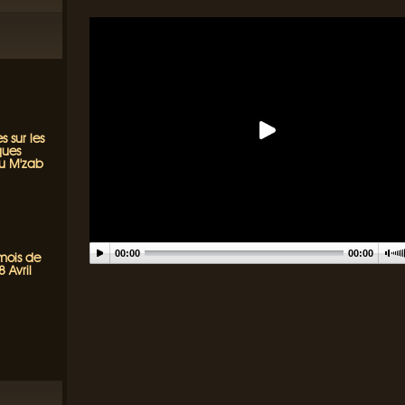
s sur les
ques
du M'zab
00:00
00:00
 mois de
 Avril