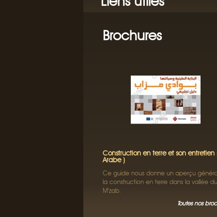
Liens utiles
Brochures
Construction en terre et son entretien 
Arabe )
Ce guide nous donne un aperçu général
la construction en terre dans la vallée d
M'zab.
Toutes nos bro