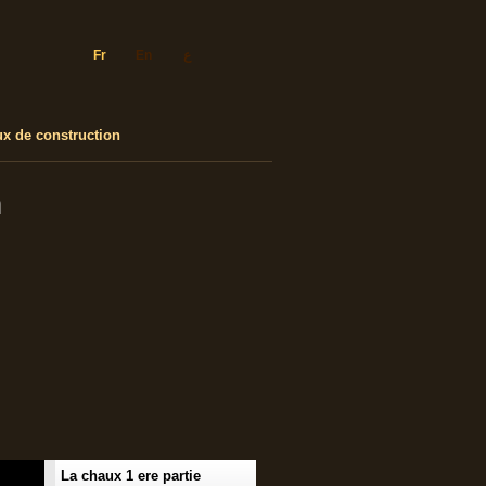
ع
En
Fr
ux de construction
n
La chaux 1 ere partie