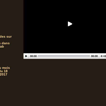
des sur
s dans
zab
00:00
00:00
du mois
du 18
 2017