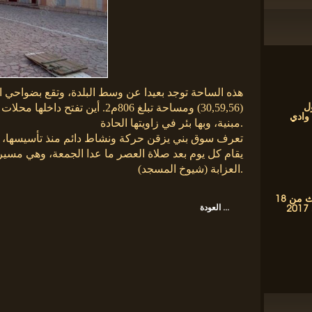
هذه الساحة توجد بعيدا عن وسط البلدة، وتقع بضواحي 
ل
(30,59,56) ومساحة تبلغ 806م2. أين
 وادي
مبنية، وبها بئر في زاويتها الحادة.
تعرف سوق بني يزقن حركة ونشاط دائم منذ تأسيسها، وهي
يقام كل يوم بعد صلاة العصر ما عدا الجمعة، وهي م
العزابة (شيوخ المسجد).
فعاليات شهر التراث من 18
العودة ...