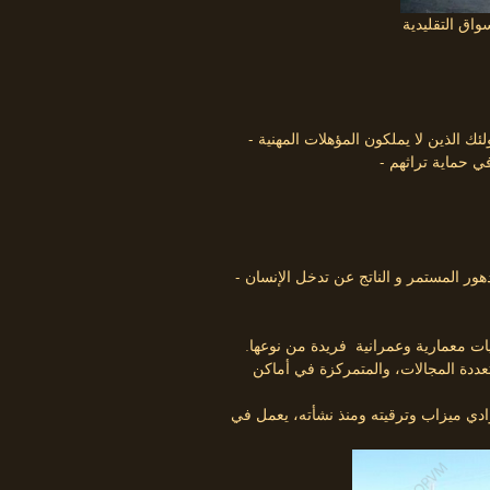
- تحسين الظروف المعيشية للمواطنين والقضاء على ظاهرة التدهور المستمر و الناتج عن تدخل الإنسان
 معمارية وعمرانية فريدة من نوعها.
تعددة المجالات، والمتمركزة في أماكن
وادي ميزاب وترقيته ومنذ نشأته، يعمل في