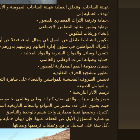
تهيئة الساحات: وتتعلق العملية بتهيئة الساحات العمومية و الأسواق التقليدية.
تهدف العملية إلى:
- حماية وترقية التراث المعماري للقصور.
- توطيد وتثمين تقاليد التضامن الاجتماعي.
- إنشاء ورشات للتكوين.
- تكوين الشباب العاطل عن العمل في مجال البناء، فضلا عن أولئك الذين لا يملكون المؤهلات المهنية.
- إشراك المواطنين في شؤون إدارة أحيائهم وتوعيتهم بدورهم في حماية تراثهم.
- تثمين الوسائل والموارد البشرية والمواد المحلية.
- حماية وصيانة التراث الوطني والعالمي.
- ضمان ديمومة القيم المعمارية للقصور.
- تطوير وتشجيع الحرف التقليدية.
والعوامل الطبيعة.
* ترميم الآثار التاريخية
يتميز وادي ميزاب والذي صنف كتراث وطني وعالمي بخصوصيات
حيث يحتوي على عدد معتبر من المواقع والمعالم التاريخية الم
كثيرة، ويجمعها نمط معماري واحد يتسم بالوحدة والتناسق.
وباعتباره المسؤول الأول عن الحفاظ عليها، فإن ديوان حماية 
كل سنة على تسجيل برامج وعمليات ترميمها وصيانتها.