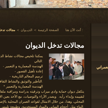
أنت الآن هنا :
الصفحة الرئيسة
>
الديــوان
>
مجالات تدخل
مجالات تدخل الديوان
التالي:
- الهندسة المعمارية و التعمير
لعمراني
- إعادة تأهيل القصور
- ترميم المعالم التاريخية
- التأطير والتوثيق والنشاط الثقافي.
* الهندسة المعمارية والتعمير
يتكفل ديوان حماية وادي ميزاب وترقيته بدراسة ومراقبة ملفات
لتقييمه وإبداء رأيه. ويصدر الآراء والتوصيات، مع الأخذ بعين ال
المحلي، وهذا، من خلال الامتثال لقواعد العمران المحلية بالإض
البناء مثل: أحجام المباني والمواد المستخدمة، وطبيعة تلبيس الجدران والواجهات، واختيار الألوان... الخ.