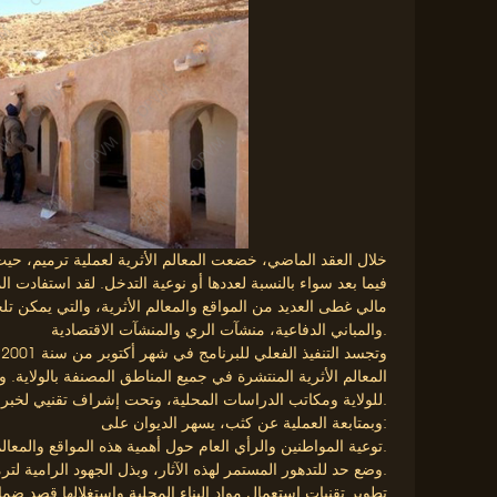
خلال العقد الماضي، خضعت المعالم الأثرية لعملية ترميم، حي
فيما بعد سواء بالنسبة لعددها أو نوعية التدخل. لقد استفادت ال
مالي غطى العديد من المواقع والمعالم الأثرية، والتي يمكن تلخي
والمباني الدفاعية، منشآت الري والمنشآت الاقتصادية.
و
المعالم الأثرية المنتشرة في جميع المناطق المصنفة بالولاية. و
للولاية ومكاتب الدراسات المحلية، وتحت إشراف تقنيي لخبراء ديوان حماية وادي ميزاب وترقيته.
وبمتابعة العملية عن كثب، يسهر الديوان على:
* توعية المواطنين والرأي العام حول أهمية هذه المواقع والمعالم التاريخية.
* وضع حد للتدهور المستمر لهذه الآثار، وبذل الجهود الرامية لترميمها والحفاظ عليها.
* تطوير تقنيات استعمال مواد البناء المحلية واستغلالها قصد ضما