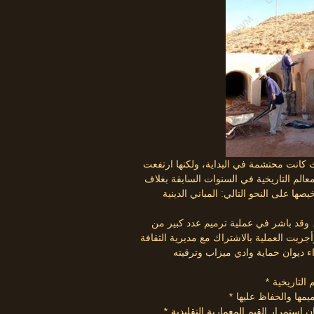
ث كانت محتشمة في البداية، ولكنها ارتفعت
معالم التاريخية في السنوات السابقة بغلاف
صها على النحو التالي: المباني الدينية
تجسد التنفيذ الفعلي للبرنامج في شهر أكتوبر من سنة 2001. وقد باشر في عملية ترميم عدد كبير من
أجريت العملية بالاشتراك مع مديرية الثقافة
ن استمرار القيم المعمارية التقليدية