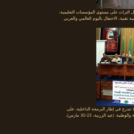
ل التراث على مستوى المؤسسات التعليمية،
قنية، الاحتفال باليوم العالمي والعربي
ا تندرج في إطار البرمجة الداخلية، على
سبيل الذكر، المعارض الوطنية والتظاهرات والاحتفالات المحلية والوطنية: (عيد الزربية، 23-30 مارس)،