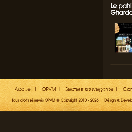
Le patr
Gharda
Accueil
OPVM
Secteur sauvegardé
Con
Tous droits réservés OPVM © Copyright 2010 - 2026
Désign & Déve